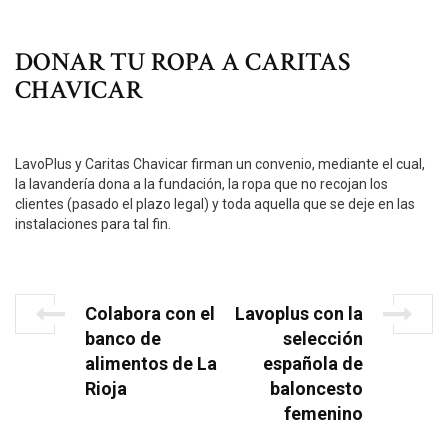
DONAR TU ROPA A CARITAS
CHAVICAR
LavoPlus y Caritas Chavicar firman un convenio, mediante el cual,
la lavandería dona a la fundación, la ropa que no recojan los
clientes (pasado el plazo legal) y toda aquella que se deje en las
instalaciones para tal fin.
N
P
N
Colabora con el
Lavoplus con la
r
e
a
banco de
selección
e
x
alimentos de La
española de
v
v
t
Rioja
baloncesto
i
P
e
o
o
femenino
g
u
s