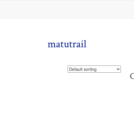
matutrail
C