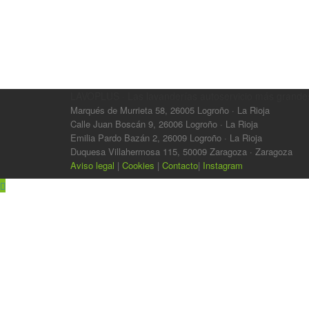
LAVOPLUS · Las lavanderías autoservicio más grande
Marqués de Murrieta 58, 26005 Logroño · La Rioja
Calle Juan Boscán 9, 26006 Logroño · La Rioja
Emilia Pardo Bazán 2, 26009 Logroño · La Rioja
Duquesa Villahermosa 115, 50009 Zaragoza · Zaragoza
Aviso legal
|
Cookies
|
Contacto
|
Instagram