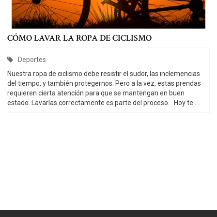
CÓMO LAVAR LA ROPA DE CICLISMO
C
Deportes
a
Nuestra ropa de ciclismo debe resistir el sudor, las inclemencias
del tiempo, y también protegernos. Pero a la vez, estas prendas
t
requieren cierta atención para que se mantengan en buen
e
estado. Lavarlas correctamente es parte del proceso. Hoy te ...
g
o
r
i
e
s