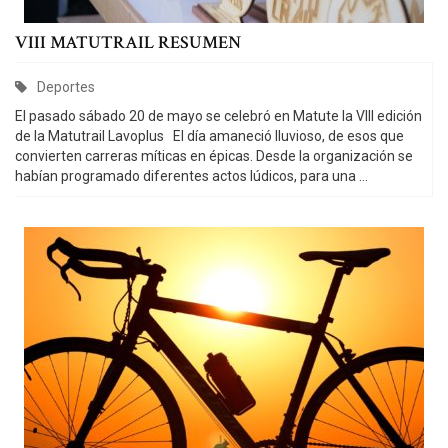
VIII MATUTRAIL RESUMEN
C
Deportes
a
El pasado sábado 20 de mayo se celebró en Matute la VIII edición
de la Matutrail Lavoplus El día amaneció lluvioso, de esos que
t
convierten carreras míticas en épicas. Desde la organización se
e
habían programado diferentes actos lúdicos, para una ...
g
o
r
i
e
s