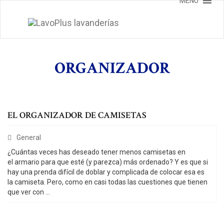
MENU
S
k
i
p
t
o
ORGANIZADOR
c
o
n
t
e
EL ORGANIZADOR DE CAMISETAS
n
t
C
General
a
¿Cuántas veces has deseado tener menos camisetas en
el armario para que esté (y parezca) más ordenado? Y es que si
t
hay una prenda difícil de doblar y complicada de colocar esa es
e
la camiseta. Pero, como en casi todas las cuestiones que tienen
que ver con ...
g
o
r